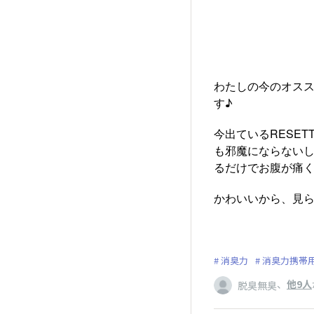
わたしの今のオス
す♪
今出ているRESE
も邪魔にならない
るだけでお腹が痛
かわいいから、見
消臭力
消臭力携帯
、
他9人
脱臭無臭