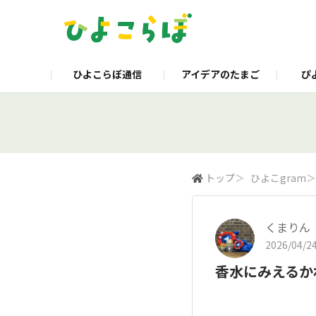
ひよこらぼ通信
アイデアのたまご
ぴ
企業サイト
製品サイト
くらし
トップ
＞
ひよこgram
＞
くまりん
2026/04/24
香水にみえるか