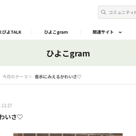
よぴよTALK
ひよこgram
関連サイト
にプラス
公式X
ひよこgram
今月のテーマ
＞
香水にみえるかわいさ♡
 11:27
わいさ♡