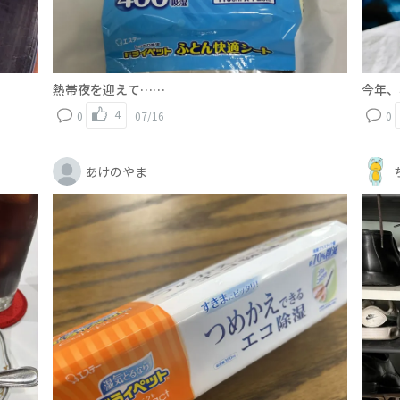
熱帯夜を迎えて……
今年、
4
0
07/16
0
あけのやま