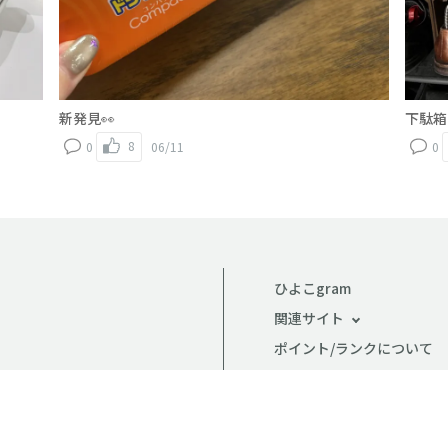
新発見👀
下駄箱
8
0
06/11
0
ひよこgram
関連サイト
ポイント/ランクについて