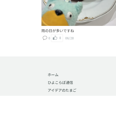
雨の日が多いですね
8
0
06/28
ホーム
ひよこらぼ通信
アイデアのたまご
ぴよぴよTALK