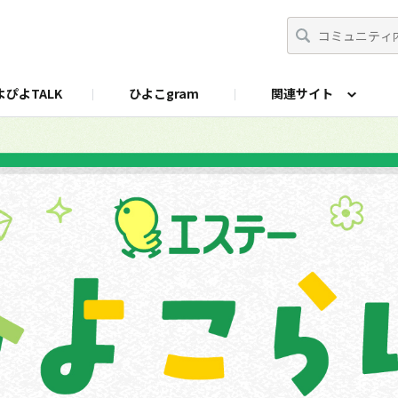
よぴよTALK
ひよこgram
関連サイト
にプラス
公式X