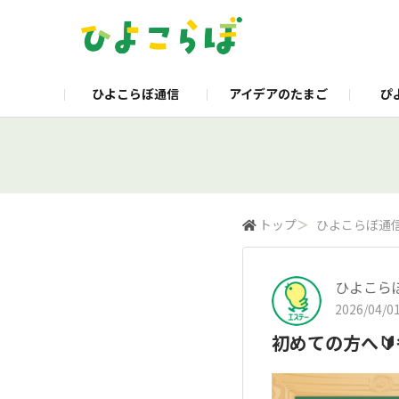
ひよこらぼ通信
アイデアのたまご
ぴ
企業サイト
製品サイト
くらし
トップ
＞
ひよこらぼ通
ひよこら
2026/04/01
初めての方へ