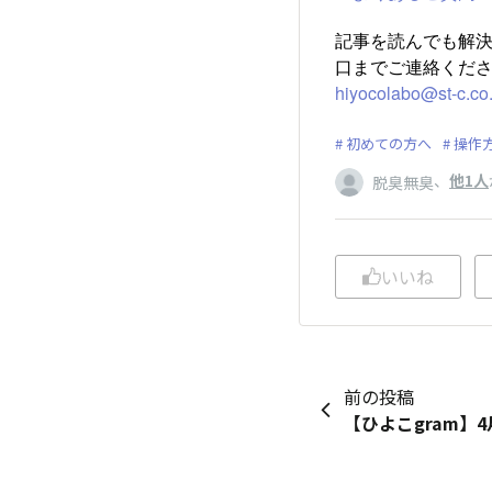
記事を読んでも解
口までご連絡くだ
hiyocolabo@st-c.co.
初めての方へ
操作
、
他1人
脱臭無臭
いいね
前の投稿