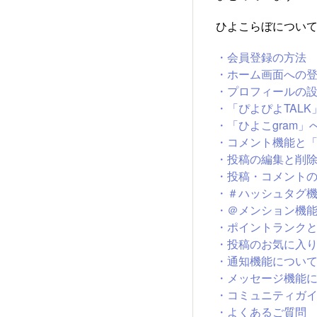
ひよこらぼについ
・会員登録の方法
・ホーム画面への
・プロフィールの
・「ぴよぴよTAL
・「ひよこgram」
・コメント機能と
・投稿の編集と削
・投稿・コメント
・＃ハッシュタグ
・＠メンション機
・ポイントランク
・投稿のお気に入
・通知機能につい
・メッセージ機能
・コミュニティガイ
・よくあるご質問​