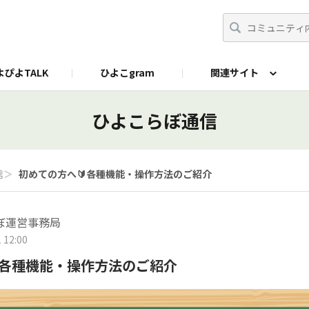
よぴよTALK
ひよこgram
関連サイト
にプラス
公式X
ひよこらぼ通信
信
＞
初めての方へ🔰各種機能・操作方法のご紹介
ぼ運営事務局
 12:00
各種機能・操作方法のご紹介